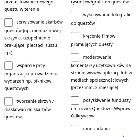
przetestowanie nowego
rysunków/grafik do questów
questu w terenie
wykonywanie fotografii
serwisowanie skarbów
do questów
questów (np. montaż nowej
kręcenie filmów
skrzynki, uzupełnienie
promujących questy
brakującej pieczęci, tuszu
itp.)
moderowanie
wsparcie przy
komentarzy użytkowników na
stronie www/w aplikacji lub w
organizacji i prowadzeniu
mediach społecznościowych
wydarzeń np. pikników
(przez min. 3 miesiące)
questowych
pozyskiwanie funduszy
tworzenie skrzyń /
na rozwój Questów - Wypraw
maskowań do skarbów
Odkrywców
questów
inne zadania