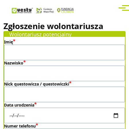
Przejdź do treści
Men
Zgłoszenie wolontariusza
Wolontariusz potencjalny
Imię
Nazwisko
Nick questowicza / questowiczki
Data urodzenia
Numer telefonu